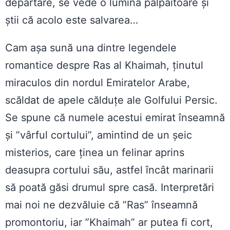
depărtare, se vede o lumină pâlpăitoare și
știi că acolo este salvarea…
Cam așa sună una dintre legendele
romantice despre Ras al Khaimah, ținutul
miraculos din nordul Emiratelor Arabe,
scăldat de apele călduțe ale Golfului Persic.
Se spune că numele acestui emirat înseamnă
și ”vârful cortului”, amintind de un șeic
misterios, care ținea un felinar aprins
deasupra cortului său, astfel încât marinarii
să poată găsi drumul spre casă. Interpretări
mai noi ne dezvăluie că ”Ras” înseamnă
promontoriu, iar ”Khaimah” ar putea fi cort,