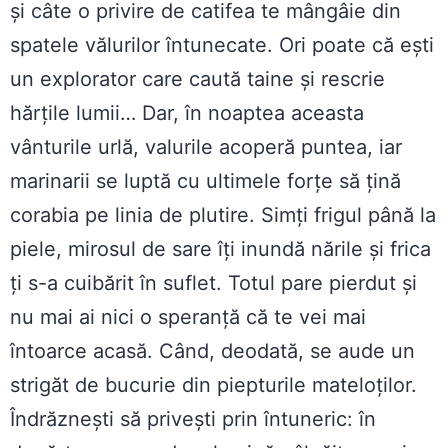
și câte o privire de catifea te mângâie din
spatele vălurilor întunecate. Ori poate că ești
un explorator care caută taine și rescrie
hărțile lumii… Dar, în noaptea aceasta
vânturile urlă, valurile acoperă puntea, iar
marinarii se luptă cu ultimele forțe să țină
corabia pe linia de plutire. Simți frigul până la
piele, mirosul de sare îți inundă nările și frica
ți s-a cuibărit în suflet. Totul pare pierdut și
nu mai ai nici o speranță că te vei mai
întoarce acasă. Când, deodată, se aude un
strigăt de bucurie din piepturile mateloților.
Îndrăznești să privești prin întuneric: în