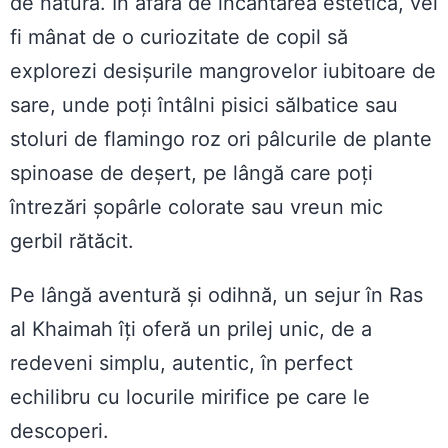
de natură. În afară de încântarea estetică, vei
fi mânat de o curiozitate de copil să
explorezi desișurile mangrovelor iubitoare de
sare, unde poți întâlni pisici sălbatice sau
stoluri de flamingo roz ori pâlcurile de plante
spinoase de deșert, pe lângă care poți
întrezări șopârle colorate sau vreun mic
gerbil rătăcit.
Pe lângă aventură și odihnă, un sejur în Ras
al Khaimah îți oferă un prilej unic, de a
redeveni simplu, autentic, în perfect
echilibru cu locurile mirifice pe care le
descoperi.