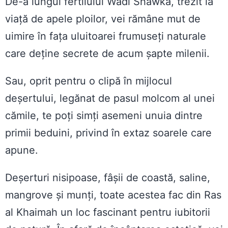
De-a lungul fertilului Wadi Shawka, trezit la
viață de apele ploilor, vei rămâne mut de
uimire în fața uluitoarei frumuseți naturale
care deține secrete de acum șapte milenii.
Sau, oprit pentru o clipă în mijlocul
deșertului, legănat de pasul molcom al unei
cămile, te poți simți asemeni unuia dintre
primii beduini, privind în extaz soarele care
apune.
Deșerturi nisipoase, fâșii de coastă, saline,
mangrove și munți, toate acestea fac din Ras
al Khaimah un loc fascinant pentru iubitorii