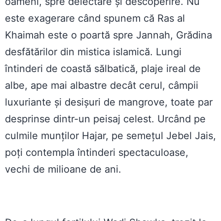
oameni, spre delectare și descoperire. Nu
este exagerare când spunem că Ras al
Khaimah este o poartă spre Jannah, Grădina
desfătărilor din mistica islamică. Lungi
întinderi de coastă sălbatică, plaje ireal de
albe, ape mai albastre decât cerul, câmpii
luxuriante și desișuri de mangrove, toate par
desprinse dintr-un peisaj celest. Urcând pe
culmile munților Hajar, pe semețul Jebel Jais,
poți contempla întinderi spectaculoase,
vechi de milioane de ani.