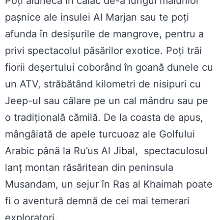
Poți aluneca în caiac de-a lungul malurilor
pașnice ale insulei Al Marjan sau te poți
afunda în desișurile de mangrove, pentru a
privi spectacolul păsărilor exotice. Poți trăi
fiorii deșertului coborând în goană dunele cu
un ATV, străbătând kilometri de nisipuri cu
Jeep-ul sau călare pe un cal mândru sau pe
o tradițională cămilă. De la coasta de apus,
mângâiată de apele turcuoaz ale Golfului
Arabic până la Ru’us Al Jibal, spectaculosul
lanț montan răsăritean din peninsula
Musandam, un sejur în Ras al Khaimah poate
fi o aventură demnă de cei mai temerari
exploratori.