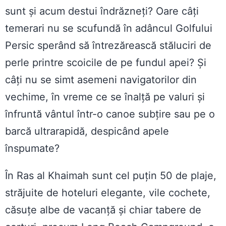
sunt și acum destui îndrăzneți? Oare câți
temerari nu se scufundă în adâncul Golfului
Persic sperând să întrezărească stăluciri de
perle printre scoicile de pe fundul apei? Și
câți nu se simt asemeni navigatorilor din
vechime, în vreme ce se înalță pe valuri și
înfruntă vântul într-o canoe subțire sau pe o
barcă ultrarapidă, despicând apele
înspumate?
În Ras al Khaimah sunt cel puțin 50 de plaje,
străjuite de hoteluri elegante, vile cochete,
căsuțe albe de vacanță și chiar tabere de